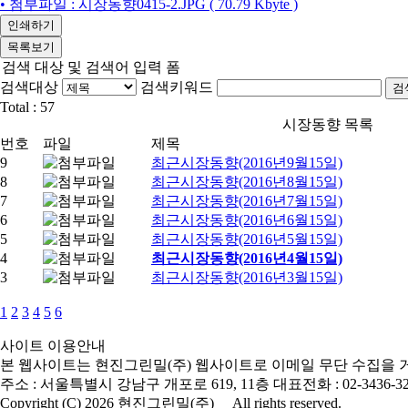
• 첨부파일 : 시장동향0415-2.JPG ( 70.79 Kbyte )
인쇄하기
목록보기
검색 대상 및 검색어 입력 폼
검색대상
검색키워드
검
Total :
57
시장동향 목록
번호
파일
제목
9
최근시장동향(2016년9월15일)
8
최근시장동향(2016년8월15일)
7
최근시장동향(2016년7월15일)
6
최근시장동향(2016년6월15일)
5
최근시장동향(2016년5월15일)
4
최근시장동향(2016년4월15일)
3
최근시장동향(2016년3월15일)
1
2
3
4
5
6
사이트 이용안내
본 웹사이트는 현진그린밀(주) 웹사이트로 이메일 무단 수집을 
주소 : 서울특별시 강남구 개포로 619, 11층
대표전화 : 02-3436-3
Copyright (C) 2026 현진그린밀(주) All rights reserved.