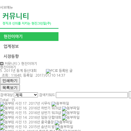
서브메뉴
커뮤니티
정직과 신의를 지키는 현진그린밀(주)
현진이야기
업계정보
시장동향
커뮤니티
>
현진이야기
현진이야기
5. 2011년 동계 등산대회
조회 : 11648, 등록일 : 2017/01/10 14:37
인쇄하기
목록보기
검색대상
검색키워드
Total :
15
17.
2017년 시무식
16.
2016년 하반기 워크샵
15.
2016년 상반기 워크샵
14.
2016년 임원 단합대회
13.
2016년 중국출장
10.
2015년 송년의 밤